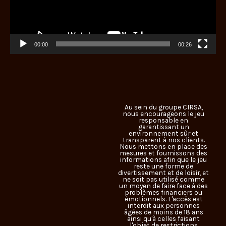
00:00
00:26
Au sein du groupe CIRSA,
nous encourageons le jeu
responsable en
garantissant un
environnement sûr et
transparent à nos clients.
Nous mettons en place des
mesures et fournissons des
informations afin que le jeu
reste une forme de
divertissement et de loisir, et
ne soit pas utilisé comme
un moyen de faire face à des
problèmes financiers ou
émotionnels. L'accès est
interdit aux personnes
âgées de moins de 18 ans
ainsi qu'à celles faisant
l'objet de restrictions