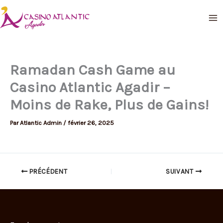
Aller
au
contenu
Ramadan Cash Game au
Casino Atlantic Agadir –
Moins de Rake, Plus de Gains!
Par
Atlantic Admin
/
février 26, 2025
PRÉCÉDENT
SUIVANT