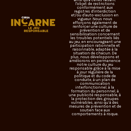
l'objet de restrictions
conformément aux
registres d'interdiction
et/ou d'auto-exclusion en
vigueur. Nous nous
efforçons également de
renforcer une culture de
prévention et de
sensibilisation concernant
les troubles potentiels liés
au jeu, en encourageant une
participation rationnelle et
raisonnable, adaptée à la
situation de chacun. De
plus, nous développons et
améliorons en permanence
notre culture du jeu
responsable grâce à la mise
à jour régulière de la
politique et du code de
conduite, à un plan de
communication
interfonctionnel, à la
formation du personnel, à
une publicité responsable, à
la protection des groupes
vulnérables, ainsi qu’à des
mesures de prévention et de
soutien face aux
comportements à risque.