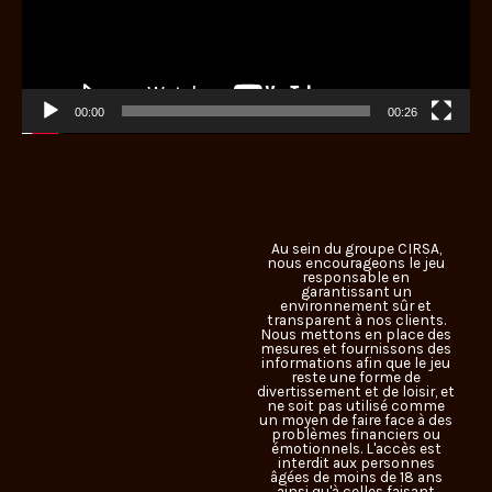
00:00
00:26
Au sein du groupe CIRSA,
nous encourageons le jeu
responsable en
garantissant un
environnement sûr et
transparent à nos clients.
Nous mettons en place des
mesures et fournissons des
informations afin que le jeu
reste une forme de
divertissement et de loisir, et
ne soit pas utilisé comme
un moyen de faire face à des
problèmes financiers ou
émotionnels. L'accès est
interdit aux personnes
âgées de moins de 18 ans
ainsi qu'à celles faisant