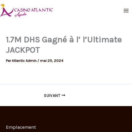
Aller
au
contenu
1.7M DHS Gagné à l’ l’Ultimate
JACKPOT
Par
Atlantic Admin
/
mai 25, 2024
SUIVANT
Emplacement