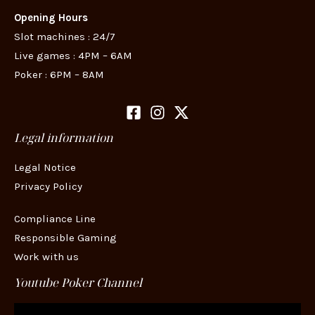
Opening Hours
Slot machines : 24/7
Live games : 4PM – 6AM
Poker : 6PM – 8AM
Legal information
Legal Notice
Privacy Policy
Compliance Line
Responsible Gaming
Work with us
Youtube Poker Channel
Lecteur