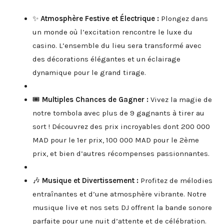
✨
Atmosphère Festive et Électrique :
Plongez dans
un monde où l’excitation rencontre le luxe du
casino. L’ensemble du lieu sera transformé avec
des décorations élégantes et un éclairage
dynamique pour le grand tirage.
🎟️
Multiples Chances de Gagner :
Vivez la magie de
notre tombola avec plus de 9 gagnants à tirer au
sort ! Découvrez des prix incroyables dont 200 000
MAD pour le 1er prix, 100 000 MAD pour le 2ème
prix, et bien d’autres récompenses passionnantes.
🎶
Musique et Divertissement :
Profitez de mélodies
entraînantes et d’une atmosphère vibrante. Notre
musique live et nos sets DJ offrent la bande sonore
parfaite pour une nuit d’attente et de célébration.