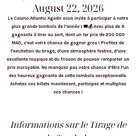
August 22, 2026
Le Casino Atlantic Agadir vous invite à participer à notre
plus grande tombola de l’année ! 🎟️💰 Avec plus de 9
gagnants à tirer au sort, dont un 1er prix de 200 000
MAD, c’est votre chance de gagner gros ! Profitez de
l’excitation du tirage, d’une atmosphère festive, d’une
excellente musique et du frisson de pouvoir remporter un
prix incroyable. Ne manquez pas votre chance d’être l’un
des heureux gagnants de cette tombola exceptionnelle.
Achetez vos billets maintenant, participez et multipliez
vos chances !
Informations sur le Tirage de