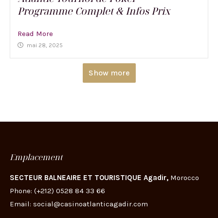
Programme Complet & Infos Prix
Read More
mai 28, 2025
Show more
Emplacement
SECTEUR BALNEAIRE ET TOURISTIQUE Agadir,
Morocco
Phone: (+212) 0528 84 33 66
Email:
social@casinoatlanticagadir.com