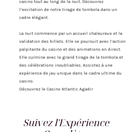
casino tout au long de la nuit. Découvrez
l’excitation de notre tirage de tombola dans un
cadre élégant.
La nuit commence par un accueil chaleureux et la
validation des billets. Elle se poursuit avec l’action
palpitante du casino et des animations en direct.
Elle culmine avec le grand tirage de la tombola et
des célébrations inoubliables. Assistez à une
expérience de jeu unique dans le cadre ultime du
casino.
Découvrez le Casino Atlantic Agadir
Suivez l'Expérience