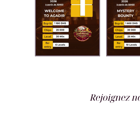
Rejoignez n