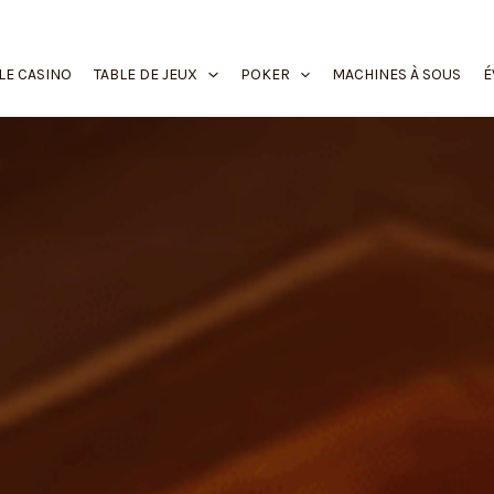
LE CASINO
TABLE DE JEUX
POKER
MACHINES À SOUS
É