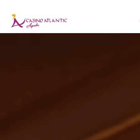
Aller
au
contenu