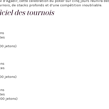
al d’Agadir, cette célébration du poker sur cinq jours réunira d
rnois, de stacks profonds et d’une compétition inoubliable.
ciel des tournois
ons
tes
00 jetons)
ons
tes
00 jetons)
ons
tes
000 jetons)