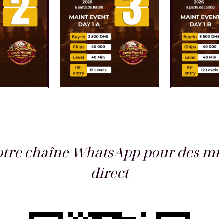
otre chaîne WhatsApp pour des mis
direct