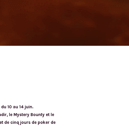
du 10 au 14 juin.
ir, le Mystery Bounty et le
et de cinq jours de poker de