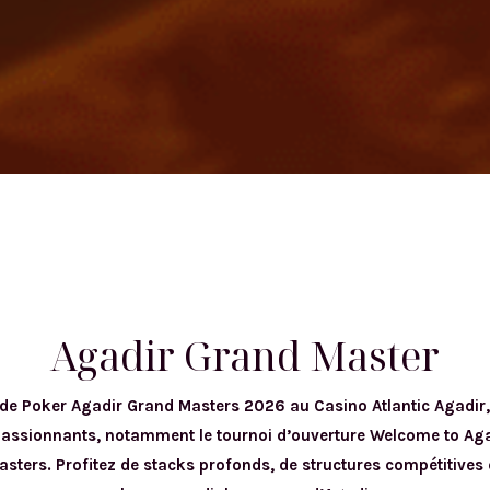
Agadir Grand Master
l de Poker Agadir Grand Masters 2026 au Casino Atlantic Agadir, 
passionnants, notamment le tournoi d’ouverture Welcome to Agad
ters. Profitez de stacks profonds, de structures compétitives 